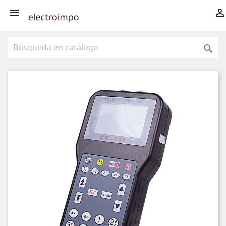


