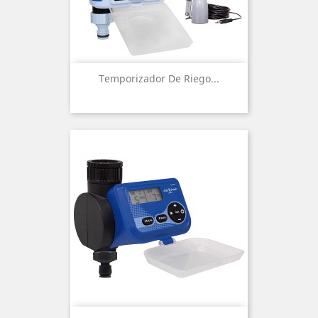
Temporizador De Riego...