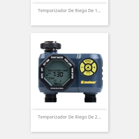
Temporizador De Riego De 1...
Temporizador De Riego De 2...