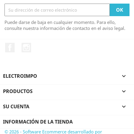
Puede darse de baja en cualquier momento. Para ello,
consulte nuestra información de contacto en el aviso legal.
Facebook
Instagram
ELECTROIMPO

PRODUCTOS

SU CUENTA

INFORMACIÓN DE LA TIENDA
© 2026 - Software Ecommerce desarrollado por