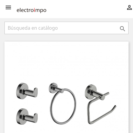


