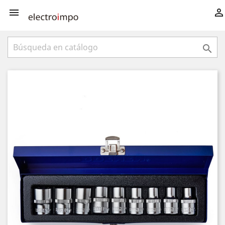


